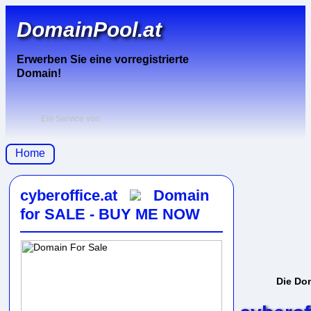
DomainPool.at
Erwerben Sie eine vorregistrierte
Domain!
Ein Service von
Home
cyberoffice.at
Domain
for SALE - BUY ME NOW
Die Do