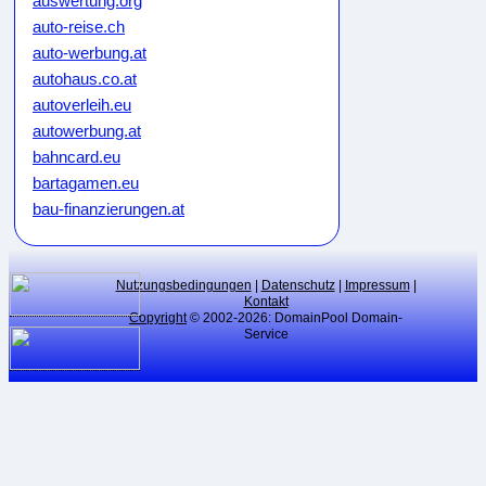
auswertung.org
auto-reise.ch
auto-werbung.at
autohaus.co.at
autoverleih.eu
autowerbung.at
bahncard.eu
bartagamen.eu
bau-finanzierungen.at
bauunternehmen.eu
bikeweb.de
bluecard.at
Nutzungsbedingungen
|
Datenschutz
|
Impressum
|
Kontakt
blumenkauf.at
Copyright
© 2002-2026: DomainPool Domain-
Service
blumenpflege.eu
börsenmakler.eu
botendienste.at
branchen-verzeichnis.at
cardgame.at
cardgames.at